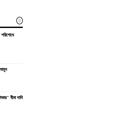
ি পরিশোধে
 মামুন
াকার" বীমা দাবি