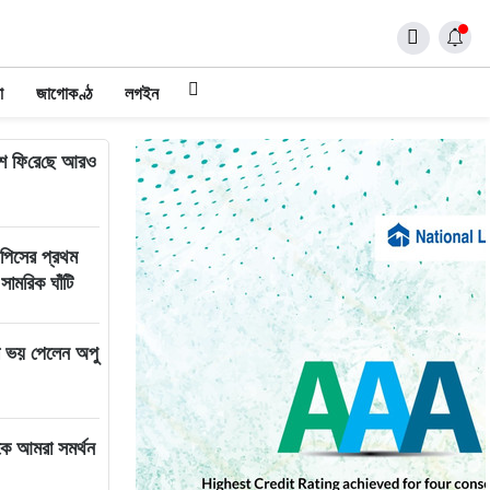
া
জাগোকণ্ঠ
লগইন
শে ফি‌রে‌ছে আরও
 পিসের প্রথম
 সামরিক ঘাঁটি
 ভয় পেলেন অপু
যকে আমরা সমর্থন