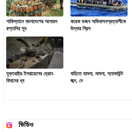
পাকিস্তানে বাংলাদেশের আনারস
কয়েক ডজন অভিবাসনপ্রত্যাশীকে
রপ্তানির সুয
উদ্ধার গ্রিস
যুক্তরাষ্ট্র-ইসরায়েলের ড্রোন-
বাড়িতে হামলা, মামলা, অ্যাকাউন্ট
বিমানের ধ্ব
জব্দ, দে
ভিডিও