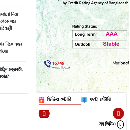
েরানো নিয়ে
থেকে সরে
িমন্ত্রী
রকার দিকে নজর
লাবের
িঠুন চক্রবর্তী,
েতার?
ভিডিও স্টোরি
ফটো স্টোরি
সব ভিডিও