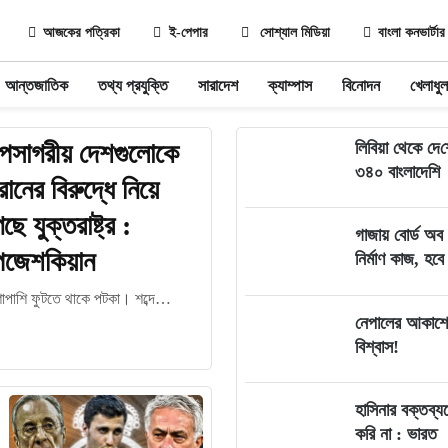
আজকের পত্রিকা
ই-পেপার
সোশ্যাল মিডিয়া
বাংলা কনভার্টার
আন্তজাতিক
তথ্য প্রযুক্তি
সারাদেশ
ক্যাম্পাস
বিনোদন
খেলাধুল
পসাগরীয় দেশগুলোকে
লিবিয়া থেকে দে‌
৩৪০ বাংলাদেশি
রানের বিরুদ্ধে নিয়ে
ছে যুক্তরাষ্ট্র :
গাজায় বোর্ড অব
েজেশকিয়ান
নির্মাণ কাজ, হবে
শাপাশি ফুটতে থাকে পটকা। শব্দে…
নেপালের আকাশে
বিশ্বাস!
হাসিনার বক্তব্
করি না : ভারত