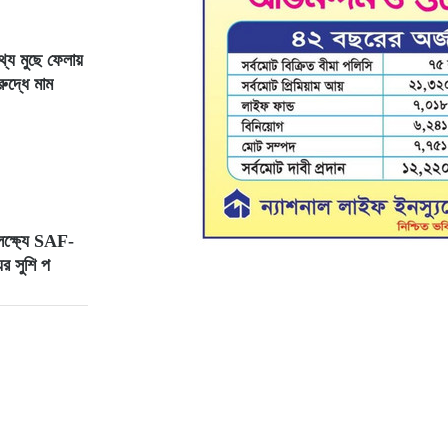
17
হঠাৎ সৌদি সফরে এরদোয়ান, আলোচনায় যেসব ইস্যু
থ্য মুছে ফেলায়
রুদ্ধে মাম
18
ব্রাজিলের সঙ্গে ম্যাচ নিয়ে নতুন সিদ্ধান্ত ভারতের
19
বাংলাদেশসহ ১৩ দেশের প্রতিরক্ষা জোটের প্রধান কমান্ডার নিয়োগ
করল সৌদি
 লক্ষ্যে SAF-
20
মেসির সম্ভাব্য অবসর নিয়ে কথা বললেন আর্জেন্টাইন ফুটবল প্রধান
যের সুশি প