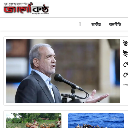
জাতীয়
রাজনীতি
উ
ই
গে
প
পা