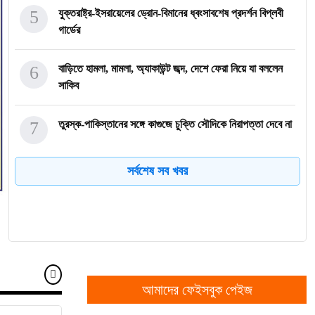
5
যুক্তরাষ্ট্র-ইসরায়েলের ড্রোন-বিমানের ধ্বংসাবশেষ প্রদর্শন বিপ্লবী
গার্ডের
6
বাড়িতে হামলা, মামলা, অ্যাকাউন্ট জব্দ, দেশে ফেরা নিয়ে যা বললেন
সাকিব
7
তুরস্ক-পাকিস্তানের সঙ্গে কাগুজে চুক্তি সৌদিকে নিরাপত্তা দেবে না
সর্বশেষ সব খবর
8
বিবাহবিচ্ছেদের আবেদন প্রত্যাহার, থালাপতি বিজয়ের জন্য স্বস্তির
খবর
9
লিবিয়া থেকে দে‌শে ফি‌রে‌ছে আরও ৩৪০ বাংলাদেশি
10
গাজায় বোর্ড অব পিসের প্রথম নির্মাণ কাজ, হবে সামরিক ঘাঁটি
আমাদের ফেইসবুক পেইজ